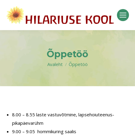
Õppetöö
Avaleht
Õppetöö
You are here:
8.00 – 8.55 laste vastuvõtmine, lapsehoiuteenus-
pikapäevarühm
9.00 – 9.05 hommikuring saalis