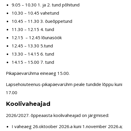
9.05 – 10.30 1. ja 2. tund põhitund
10.30 – 10.45 vahetund
10.45 – 11.30 3. õueõppetund
11.30 – 12.15 4. tund
12.15 – 12.45 lõunasöök
12.45 – 13.30 5.tund
13.30 – 14.15 6. tund
14.15 – 15.00 7. tund
Pikapäevarühma eineaeg 15.00.
Lapsehoiuteenus-pikapäevarühm peale tundide lõppu kuni
17.00
Koolivaheajad
2026/2027. õppeaasta koolivaheajad on järgmised:
I vaheaeg 26.oktoober 2026.a kuni 1.november 2026.a;