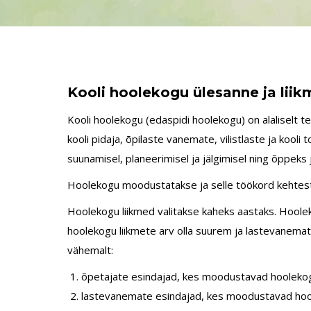
Kooli hoolekogu ülesanne ja lii
Kooli hoolekogu (edaspidi hoolekogu) on alaliselt te
kooli pidaja, õpilaste vanemate, vilistlaste ja koo
suunamisel, planeerimisel ja jälgimisel ning õppek
Hoolekogu moodustatakse ja selle töökord kehtesta
Hoolekogu liikmed valitakse kaheks aastaks. Hoole
hoolekogu liikmete arv olla suurem ja lastevanema
vähemalt:
õpetajate esindajad, kes moodustavad hoolekog
lastevanemate esindajad, kes moodustavad hoole