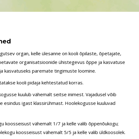
kmed
gutsev organ, kelle ülesanne on kooli õpilaste, õpetajate,
li toetavate organisatsioonide ühistegevus õppe ja kasvatuse
s ja kasvatuseks paremate tingimuste loomine.
takse kooli pidaja kehtestatud korras.
kogusse kuulub vähemalt seitse inimest. Vajadusel võib
te esindus igast klassirühmast. Hoolekogusse kuuluvad
u koosseisust vähemalt 1/7 ja kelle valib õppenõukogu;
kogu koosseisust vähemalt 5/5 ja kelle valib üldkoosolek.