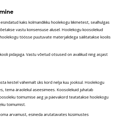
tmine
 esindatud kaks kolmandikku hoolekogu liikmetest, sealhulgas
õetakse vastu konsensuse alusel. Hoolekogu koosolekud
hoolekogu töösse puutuvate materjalidega säilitatakse koolis
kooli pidajaga. Vastu võetud otsused on avalikud ning asjast
ta kestel vähemalt üks kord nelja kuu jooksul. Hoolekogu
es, tema äraolekul aseesimees. Koosolekuid juhatab
oosoleku toimumise aeg ja päevakord teatatakse hoolekogu
leku toimumist.
ul oma arvamust, esineda arutatavates küsimustes