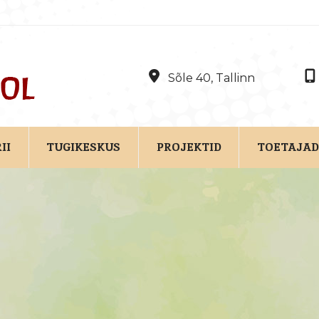
Sõle 40, Tallinn
II
TUGIKESKUS
PROJEKTID
TOETAJAD