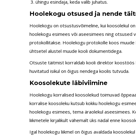
ühingu esindaja, keda valib juhatus.
Hoolekogu otsused ja nende täi
Hoolekogu on otsustusvõimeline, kui koosolekul on
hoolekogu esimees või aseesimees ning otsused v
protokollitakse. Hoolekogu protokolle koos muude 
ühtsetel alustel muude kooli dokumentidega.
Otsuste täitmist korraldab kooli direktor koostöös 
huvitatud isikul on õigus nendega koolis tutvuda.
Koosolekute läbiviimine
Hoolekogu korralised koosolekud toimuvad õppeaas
korralise koosoleku kutsub kokku hoolekogu esime
hoolekogu esimees, tema äraolekul aseesimees. K
liikmetele kirjalikult vähemalt üks nädal enne kooso
Igal hoolekogu liikmel on õigus avaldada koosolek