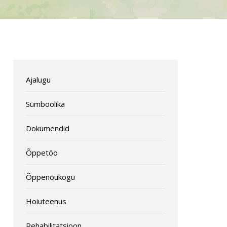
Ajalugu
Sümboolika
Dokumendid
Õppetöö
Õppenõukogu
Hoiuteenus
Rehabilitatsioon